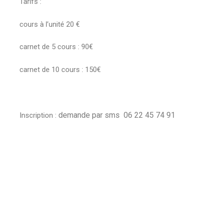
Tarifs :
cours à l’unité 20 €
carnet de 5 cours : 90€
carnet de 10 cours : 150€
demande par sms 06 22 45 74 91
Inscription :
#danseprénatale #grossesse #yogaprenatalsartrouville
#yogaprenatal #doula #maman #enceinte #babyyoga
#massagebebe